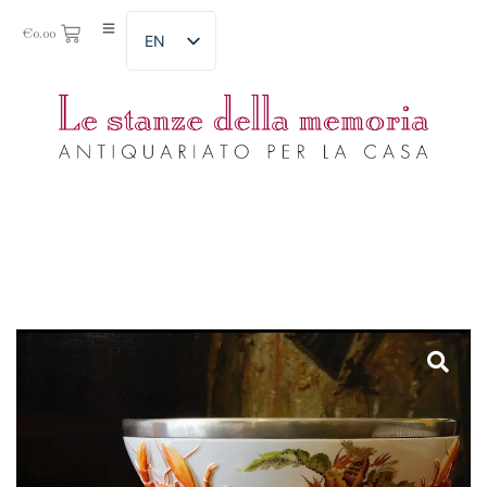
€
0.00
EN