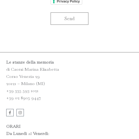
Privacy Policy
Send
Le stanze della memoria
di Caorsi Marina Elisabetta
Corso Venezia 29
20121 – Milano (MI)
+39 335 593 1021
+39 02 8905 9447
F
I
a
n
c
s
e
t
b
a
ORARI
o
g
o
r
Da Lunedì
al
Venerdì
:
k
a