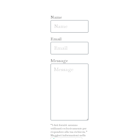
Name
Email
Message
“I dati forniti saranno
utilizzati esclusivamente per
rispondere alla tua richiesta.”
Maggiori informazioni nella