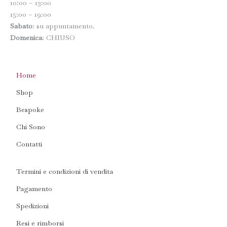
10:00 – 13:00
-
m
f
15:00 – 19:00
Sabato
: su appuntamento.
Domenica
: CHIUSO
Home
Shop
Bespoke
Chi Sono
Contatti
Termini e condizioni di vendita
Pagamento
Spedizioni
Resi e rimborsi