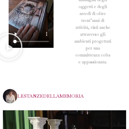
oggetti e degli
arredi di oltre
trent’anni di
attività, visti anche
attraverso gli
ambienti progettati
per una
committenza colta
e appassionata.
LESTANZEDELLAMEMORIA