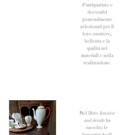
d’antiquariato e
decorativi
personalmente
selezionati per il
loro carattere,
bellezza e la
qualità nei
materiali e nella
realizzazione.
Nel libro
Interior
and details
ha
raccolto le
immagini degli