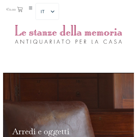
€
0.00
IT
Interior Design