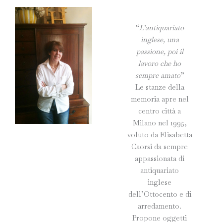
“
L’antiquariato
inglese, una
passione, poi il
lavoro che ho
sempre amato
”
Le stanze della
memoria apre nel
centro città a
Milano nel 1995,
voluto da Elisabetta
Caorsi da sempre
appassionata di
antiquariato
inglese
dell’Ottocento e di
arredamento.
Propone oggetti