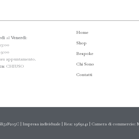
Home
edì
al
Venerdì
:
Shop
13:00
19:00
Bespoke
 su appuntamento.
Chi Sono
ca
: CHIUSO
Contatti
51F205C | Impresa individuale | Rea: 1969141 | Camera di commercio: 