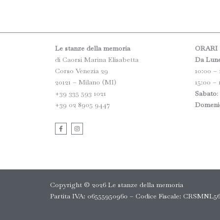
Le stanze della memoria
ORARI
di Caorsi Marina Elisabetta
Da Lun
Corso Venezia 29
10:00 – 
20121 – Milano (MI)
15:00 – 
+39 335 593 1021
Sabato
:
+39 02 8905 9447
Domeni
F
I
a
n
c
s
e
t
b
a
o
g
o
r
k
a
-
m
f
Copyright © 2026 Le stanze della memoria
Partita IVA: 06555950960 – Codice Fiscale: CRSMNL56R