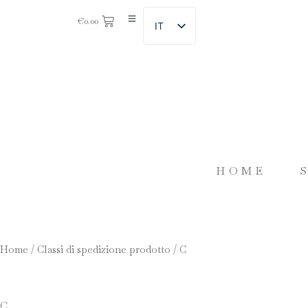
€
0.00
IT
HOME
Home
/ Classi di spedizione prodotto / C
C