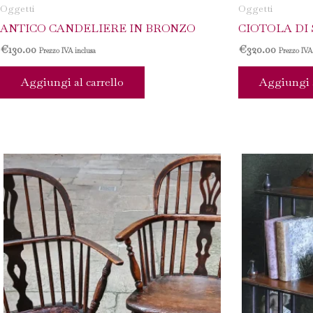
Oggetti
Oggetti
ANTICO CANDELIERE IN BRONZO
CIOTOLA DI
€
130.00
€
320.00
Prezzo IVA inclusa
Prezzo IVA
Aggiungi al carrello
Aggiungi a