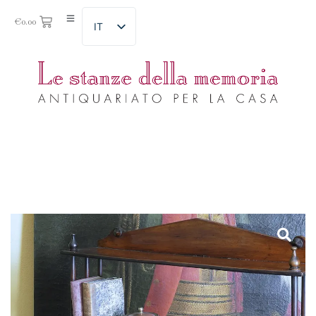
€
0.00
IT