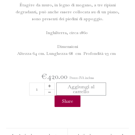
Étagère da muro, in legno di mogano, a tre ripiani
degradanti, può anche essere collocata su di un piano,
sono presenti dei piedini di appoggio.
Inghilterra, circa 1860
Dimensioni
Altezza 64 cm. Lunghezza 68 cm Profondità 23 cm
€
420.00
Prezzo IVA inclusa
ÉTAGÈRE
Aggiungi al
carrello
DA
MURO
Share
IN
MOGANO
quantità