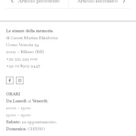
Articolo precedente
Articolo successivo
Le stanze della memoria
di Caorsi Marina Elisabetta
Corso Venezia 29
20121 – Milano (MI)
+39 335 593 1021
+39 02 8905 9447
F
I
a
n
c
s
e
t
b
a
ORARI
o
g
o
r
Da Lunedì
al
Venerdì
:
k
a
10:00 – 13:00
-
m
f
15:00 – 19:00
Sabato
: su appuntamento.
Domenica
: CHIUSO