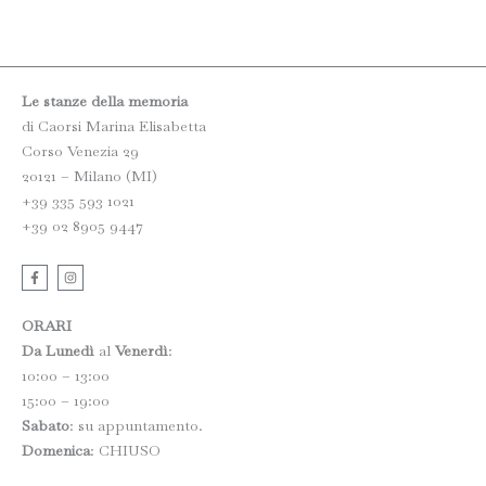
Le stanze della memoria
di Caorsi Marina Elisabetta
Corso Venezia 29
20121 – Milano (MI)
+39 335 593 1021
+39 02 8905 9447
F
I
a
n
c
s
e
t
b
a
ORARI
o
g
o
r
Da Lunedì
al
Venerdì
:
k
a
10:00 – 13:00
-
m
f
15:00 – 19:00
Sabato
: su appuntamento.
Domenica
: CHIUSO