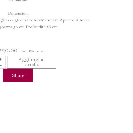
Dimensioni
nghezza 56 cm Profondità 10 cm Aperto: Altezza
hezza 50 cm Profondità 56 cm
220.00
Prezzo IVA inclusa
NT
Aggiungi al
carrello
IA
Share
O
tà