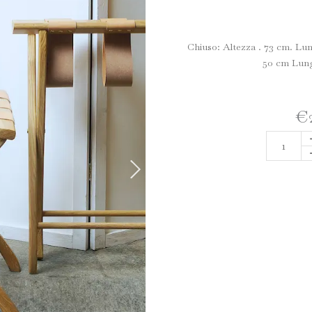
Chiuso: Altezza . 73 cm. Lu
50 cm Lung
€
PLIA
PER
VALIG
IN
CUOI
quanti