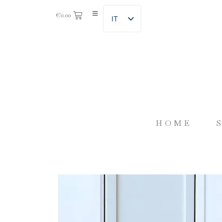
€
0.00
IT
HOME