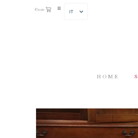
€
0.00
IT
HOME