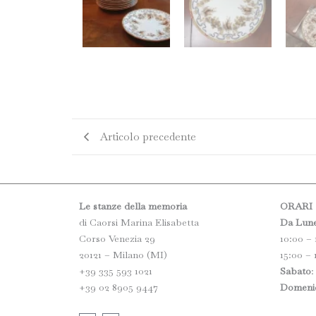
Articolo precedente
Le stanze della memoria
ORARI
di Caorsi Marina Elisabetta
Da Lun
Corso Venezia 29
10:00 – 
20121 – Milano (MI)
15:00 – 
+39 335 593 1021
Sabato
:
+39 02 8905 9447
Domeni