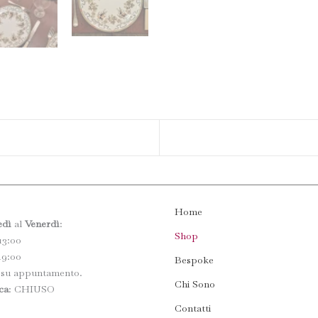
Home
edì
al
Venerdì
:
Shop
13:00
19:00
Bespoke
 su appuntamento.
Chi Sono
ca
: CHIUSO
Contatti