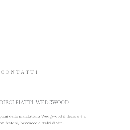
CONTATTI
I DIECI PIATTI WEDGWOOD
i piani della manifattura Wedgwood il decoro è a
n festoni, beccacce e tralci di vite.