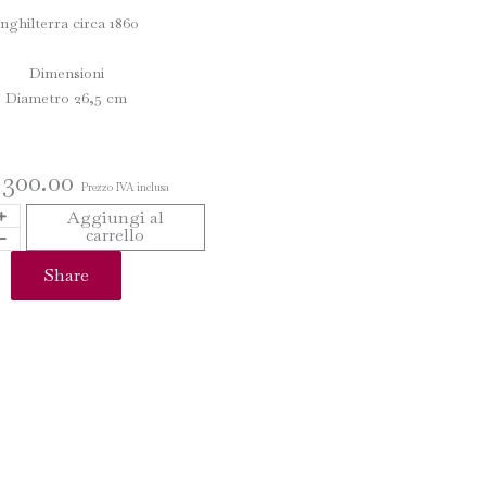
Inghilterra circa 1860
Dimensioni
Diametro 26,5 cm
,300.00
Prezzo IVA inclusa
ZIO
Aggiungi al
carrello
Share
TI
GWOOD
tà