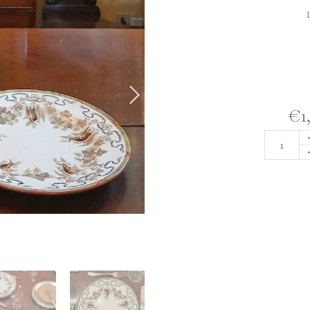
€
1
SERVI
DI
DIECI
PIAT
WED
quanti