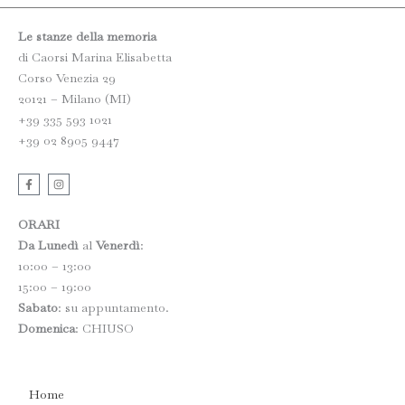
Le stanze della memoria
di Caorsi Marina Elisabetta
Corso Venezia 29
20121 – Milano (MI)
+39 335 593 1021
+39 02 8905 9447
F
I
a
n
c
s
e
t
b
a
ORARI
o
g
o
r
Da Lunedì
al
Venerdì
:
k
a
10:00 – 13:00
-
m
f
15:00 – 19:00
Sabato
: su appuntamento.
Domenica
: CHIUSO
Home