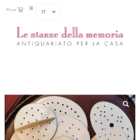
€
0.00
IT