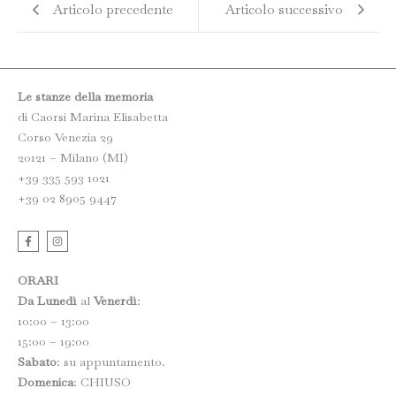
Articolo precedente
Articolo successivo
Le stanze della memoria
di Caorsi Marina Elisabetta
Corso Venezia 29
20121 – Milano (MI)
+39 335 593 1021
+39 02 8905 9447
F
I
a
n
c
s
e
t
b
a
ORARI
o
g
o
r
Da Lunedì
al
Venerdì
:
k
a
10:00 – 13:00
-
m
f
15:00 – 19:00
Sabato
: su appuntamento.
Domenica
: CHIUSO