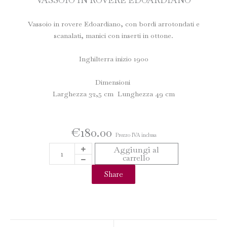
Vassoio in rovere Edoardiano, con bordi arrotondati e
scanalati, manici con inserti in ottone.
Inghilterra inizio 1900
Dimensioni
Larghezza 32,5 cm Lunghezza 49 cm
€
180.00
Prezzo IVA inclusa
VASSOIO
Aggiungi al
carrello
IN
ROVERE
Share
EDOARDIANO
quantità