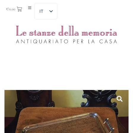
€
0.00
IT