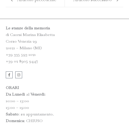
Le stanze della memoria
di Caorsi Marina Elisabetta
Corso Venezia 29
20121 – Milano (MI)
+39 335 593 1021
+39 02 8905 9447
F
I
a
n
c
s
e
t
b
a
ORARI
o
g
o
r
Da Lunedì
al
Venerdì
:
k
a
10:00 – 13:00
-
m
f
15:00 – 19:00
Sabato
: su appuntamento.
Domenica
: CHIUSO