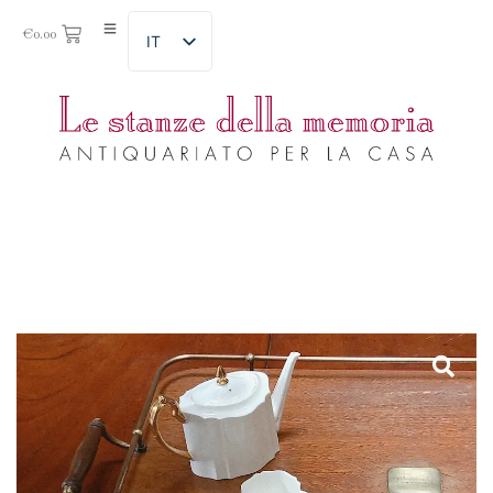
€
0.00
IT