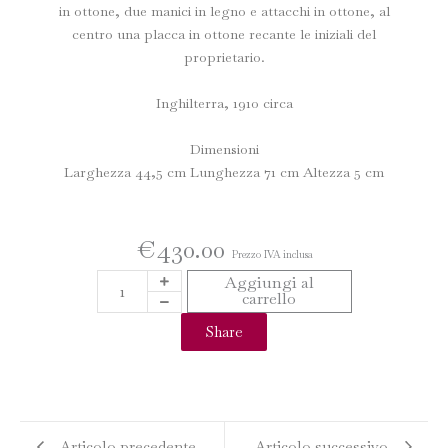
in ottone, due manici in legno e attacchi in ottone, al
centro una placca in ottone recante le iniziali del
proprietario.
Inghilterra, 1910 circa
Dimensioni
Larghezza 44,5 cm Lunghezza 71 cm Altezza 5 cm
€
430.00
Prezzo IVA inclusa
VASSOIO
Aggiungi al
carrello
VITTORIANO
quantità
Share
Articolo precedente
Articolo successivo